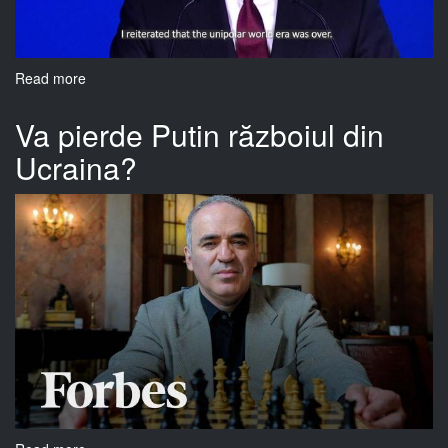
Read more
about
Ascensiunea
Chinei
Va pierde Putin războiul din
va
Ucraina?
aduce
cu
sine
o
creștere
a
vanzărilor
de
arme
la
nivel
global?