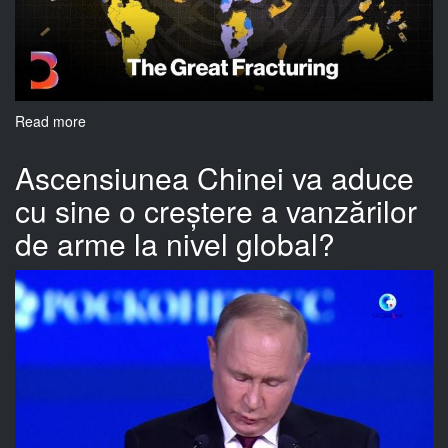
pacient?
Read more
about
De
ce
Ascensiunea Chinei va aduce
s-
cu sine o creștere a vanzărilor
au
răcit
de arme la nivel global?
relațiile
economice
dintre
SUA
și
China
în
ultimul
deceniu?