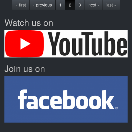
« first
‹ previous
1
2
3
next ›
last »
a
durat
atât
Watch us on
de
mult
înarmarea
Ucrainei
cu
tancuri
și
avioane
Join us on
NATO?