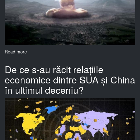
2024?
Read more
about
Ți-
ai
De ce s-au răcit relațiile
face
economice dintre SUA și China
un
vaccin
în ultimul deceniu?
aprobat
pe
baza
studiului
de
caz
al
unui
singur