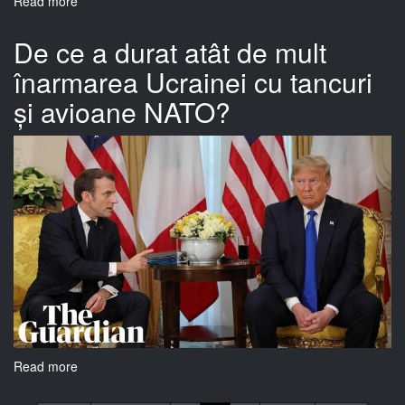
Read more
about
Va
pierde
De ce a durat atât de mult
Putin
înarmarea Ucrainei cu tancuri
războiul
din
și avioane NATO?
Ucraina?
Read more
about
De
ce