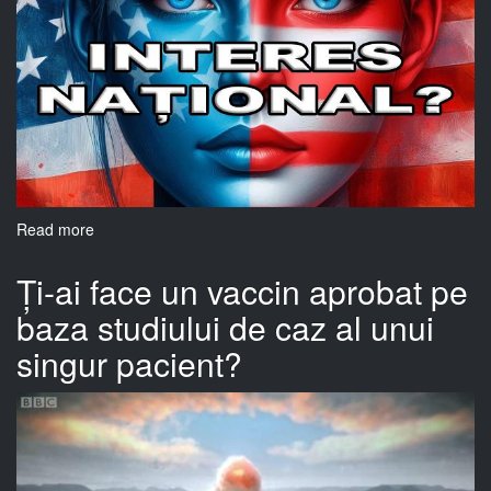
Read more
about
Se
va
Ți-ai face un vaccin aprobat pe
schimba
baza studiului de caz al unui
mult
politica
singur pacient?
externă
americană
în
urma
alegerilor
din