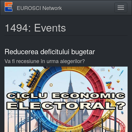
Skip
EUROSCI Network
Toggl
to
naviga
main
content
1494: Events
Reducerea deficitului bugetar
Va fi recesiune în urma alegerilor?